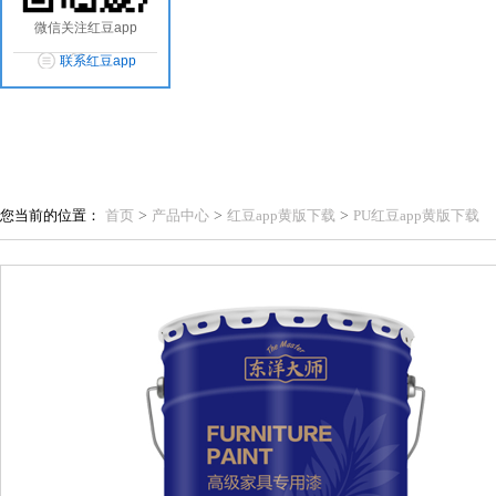
微信关注红豆app
联系红豆app
您当前的位置：
首页
>
产品中心
>
红豆app黄版下载
>
PU红豆app黄版下载