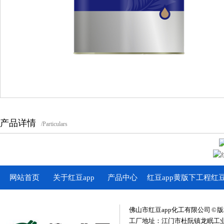
产品详情
/Particulars
网站首页
关于红豆app
产品中心
红豆app黄版下
工程红豆
载
解版
佛山市红豆app化工有限公司 © 版权
工厂地址：江门市杜阮镇龙眠工业区